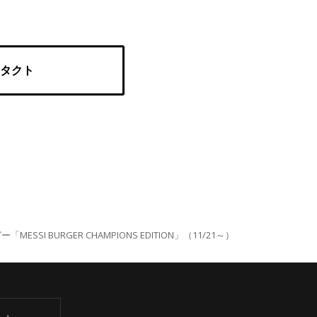
タクト
URGER CHAMPIONS EDITION」（11/21～）