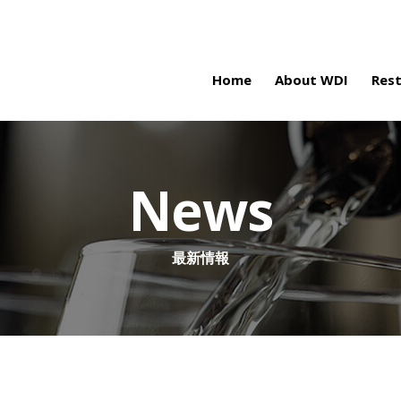
Home
About WDI
Res
News
最新情報