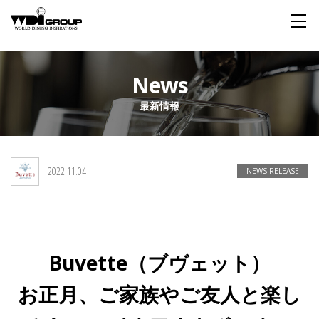
Home
News
最新情報
About WDI
WDI STANDARD
Company
Story
Global
2022.11.04
私たちが大切にするもの
企業概要
毎日生まれる物語
舞台は世界
NEWS RELEASE
Social Responsibility
Sustainability
社会貢献活動
サステイナビリティ
Buvette（ブヴェット）
Restaurant
お正月、ご家族やご友人と楽し
Wedding