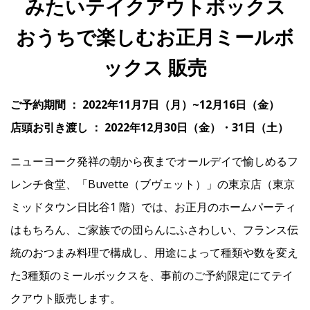
みたいテイクアウトボックス
おうちで楽しむお正月ミールボ
IR
ックス 販売
IR情報トップ
投資家の皆様へ
事業概要
コーポレート・ガバナンス
ご予約期間 ： 2022年11月7日（月）~12月16日（金）
財務・業績情報
IRライブラリー
株式情報
電子公告
IRカレンダー
店頭お引き渡し ： 2022年12月30日（金）・31日（土）
よくあるご質問
IRお問い合わせ
免責事項
ニューヨーク発祥の朝から夜までオールデイで愉しめるフ
レンチ食堂、「Buvette（ブヴェット）」の東京店（東京
Franchise
ミッドタウン日比谷1 階）では、お正月のホームパーティ
はもちろん、ご家族での団らんにふさわしい、フランス伝
Recruit
統のおつまみ料理で構成し、用途によって種類や数を変え
た3種類のミールボックスを、事前のご予約限定にてテイ
クアウト販売します。
Contact