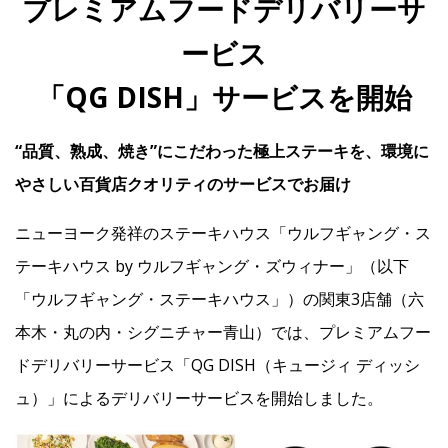
プレミアムフードデリバリーサ
ービス
IR
「QG DISH」サービスを開始
IR情報トップ
投資家の皆様へ
事業概要
コーポレート・ガバナンス
“品質、熟成、焼き”にこだわった極上ステーキを、環境に
財務・業績情報
IRライブラリー
株式情報
電子公告
IRカレンダー
やさしい百貨店クオリティのサービスでお届け
よくあるご質問
IRお問い合わせ
免責事項
ニューヨーク発祥のステーキハウス「ウルフギャング・ス
テーキハウス by ウルフギャング・ズウィナー」（以下
Franchise
「ウルフギャング・ステーキハウス」）の関東3店舗（六
本木・丸の内・シグニチャー青山）では、プレミアムフー
Recruit
ドデリバリーサービス「QG DISH（キュージィ ディッシ
ュ）」によるデリバリーサービスを開始しました。
Contact