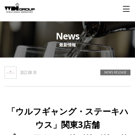
Home
News
最新情報
About WDI
WDI STANDARD
Company
Story
Global
2022.08.10
私たちが大切にするもの
企業概要
毎日生まれる物語
舞台は世界
NEWS RELEASE
Social Responsibility
Sustainability
社会貢献活動
サステイナビリティ
「ウルフギャング・ステーキハ
Restaurant
ウス」関東3店舗
Wedding