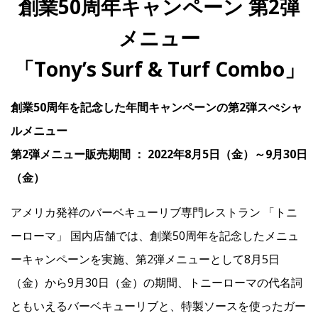
創業50周年キャンペーン 第2弾
メニュー
IR
「Tony’s Surf & Turf Combo」
IR情報トップ
投資家の皆様へ
事業概要
コーポレート・ガバナンス
創業50周年を記念した年間キャンペーンの第2弾スぺシャ
財務・業績情報
IRライブラリー
株式情報
電子公告
IRカレンダー
ルメニュー
第2弾メニュー販売期間 ： 2022年8月5日（金）～9月30日
よくあるご質問
IRお問い合わせ
免責事項
（金）
Franchise
アメリカ発祥のバーベキューリブ専門レストラン 「トニ
ーローマ」 国内店舗では、創業50周年を記念したメニュ
Recruit
ーキャンペーンを実施、第2弾メニューとして8月5日
（金）から9月30日（金）の期間、トニーローマの代名詞
ともいえるバーベキューリブと、特製ソースを使ったガー
Contact