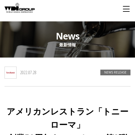
Home
News
最新情報
About WDI
WDI STANDARD
Company
Story
Global
2022.07.28
私たちが大切にするもの
企業概要
毎日生まれる物語
舞台は世界
NEWS RELEASE
Social Responsibility
Sustainability
社会貢献活動
サステイナビリティ
アメリカンレストラン「トニー
Restaurant
ローマ」
Wedding