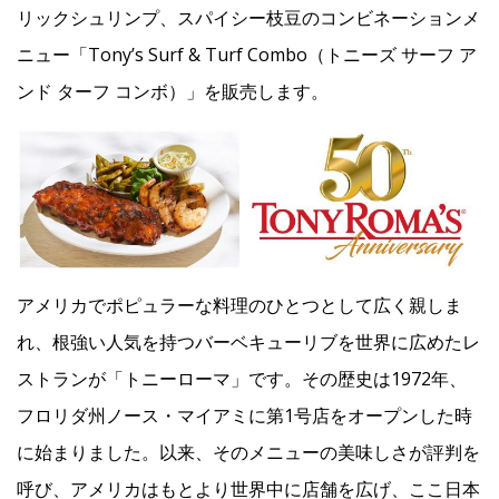
リックシュリンプ、スパイシー枝豆のコンビネーションメ
ニュー「Tony’s Surf & Turf Combo（トニーズ サーフ ア
Facebook
ンド ターフ コンボ）」を販売します。
JP
EN
アメリカでポピュラーな料理のひとつとして広く親しま
れ、根強い人気を持つバーベキューリブを世界に広めたレ
ストランが「トニーローマ」です。その歴史は1972年、
フロリダ州ノース・マイアミに第1号店をオープンした時
に始まりました。以来、そのメニューの美味しさが評判を
呼び、アメリカはもとより世界中に店舗を広げ、ここ日本