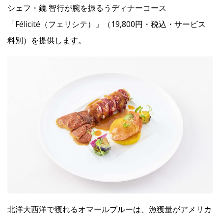
シェフ・鏡 智行が腕を振るうディナーコース
「Félicité（フェリシテ）」（19,800円・税込・サービス
Facebook
料別）を提供します。
JP
EN
北洋大西洋で獲れるオマールブルーは、漁獲量がアメリカ