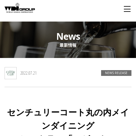
Home
News
最新情報
About WDI
WDI STANDARD
Company
Story
Global
2022.07.21
私たちが大切にするもの
企業概要
毎日生まれる物語
舞台は世界
NEWS RELEASE
Social Responsibility
Sustainability
社会貢献活動
サステイナビリティ
センチュリーコート丸の内メイ
Restaurant
ンダイニング
Wedding