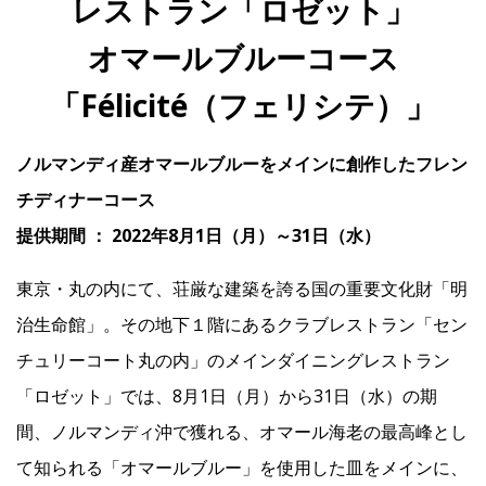
レストラン「ロゼット」
オマールブルーコース
IR
「Félicité（フェリシテ）」
IR情報トップ
投資家の皆様へ
事業概要
コーポレート・ガバナンス
ノルマンディ産オマールブルーをメインに創作したフレン
財務・業績情報
IRライブラリー
株式情報
電子公告
IRカレンダー
チディナーコース
提供期間 ： 2022年8月1日（月）～31日（水）
よくあるご質問
IRお問い合わせ
免責事項
東京・丸の内にて、荘厳な建築を誇る国の重要文化財「明
Franchise
治生命館」。その地下１階にあるクラブレストラン「セン
チュリーコート丸の内」のメインダイニングレストラン
Recruit
「ロゼット」では、8月1日（月）から31日（水）の期
間、ノルマンディ沖で獲れる、オマール海老の最高峰とし
て知られる「オマールブルー」を使用した皿をメインに、
Contact