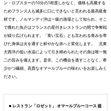
ン・ロブスターの10分の1程度しかなく、価格も高騰する
ためフランス人も滅多に口にできないと言われる最高級食
材です。ノルマンディ沖は一級の漁場として知られ、そこ
で獲れた魚介はフランスの星付きレストランの間で争奪戦
が繰り広げられます。「青い宝石」とも言われる青みを帯
びた身体は火を通すと鮮やかな赤へと変化します。 北東
大西洋の低い水温によって引き締められたその身は唯一無
二の旨みを備えます。是非、この機会を逃すことなく、希
少かつ繊細、高貴なオマールブルーの味わいをお楽しみく
ださい。
■ レストラン「ロゼット」 オマールブルーコース 提