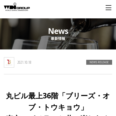
Home
News
最新情報
About WDI
WDI STANDARD
Company
Story
Global
2021.10.18
私たちが大切にするもの
企業概要
毎日生まれる物語
舞台は世界
NEWS RELEASE
Social Responsibility
Sustainability
社会貢献活動
サステイナビリティ
丸ビル最上36階「ブリーズ・オ
Restaurant
ブ・トウキョウ」
Wedding