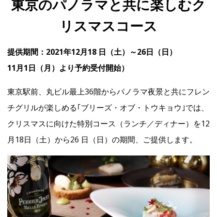
東京のパノラマと共に楽しむク
リスマスコース
IR
提供期間：2021年12月18 日（土）～26日（日）
IR情報トップ
投資家の皆様へ
事業概要
コーポレート・ガバナンス
11月1日（月）より予約受付開始）
財務・業績情報
IRライブラリー
株式情報
電子公告
IRカレンダー
東京駅前、丸ビル最上36階からパノラマ夜景と共にフレン
よくあるご質問
IRお問い合わせ
免責事項
チグリルが楽しめる｢ブリーズ・オブ・トウキョウ｣では、
クリスマスに向けた特別コース（ランチ／ディナー）を12
月18日（土）から26 日（日）の期間、ご提供します。
Franchise
Recruit
Contact