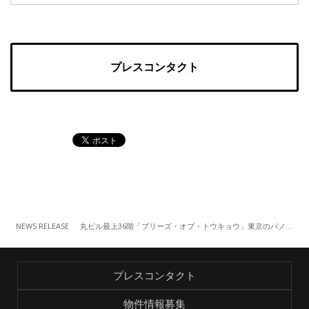
プレスコンタクト
NEWS RELEASE
丸ビル最上36階「ブリーズ・オブ・トウキョウ」東京のパノラマと共に楽しむクリスマスコース（ランチ／ディナー）
プレスコンタクト
物件情報募集