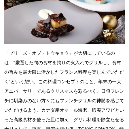
Facebook
JP
EN
「ブリーズ・オブ・トウキョウ」が大切にしているの
は、“厳選した旬の食材を拘りの火入れでグリルし、食材
の旨みを最大限に活かしたフランス料理を楽しんでいただ
く”という想い。この料理コンセプトのもと、年末の一大
アニバーサリーであるクリスマスを彩るべく、日頃フレン
チに馴染みのない方々にもフレンチグリルの神髄を感じて
いただけるよう、カナダ産オマール海老、蝦夷アワビとい
った高級食材を使った皿に加え、グリル料理を際立たせる
食材として、東京・用賀の精肉店「TOKYO COWBOY」特