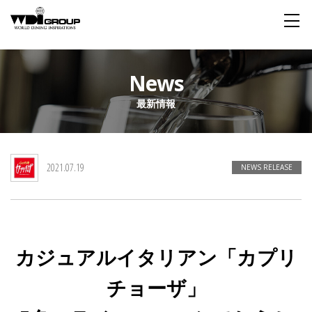
Home
News
最新情報
About WDI
WDI STANDARD
Company
Story
Global
2021.07.19
私たちが大切にするもの
企業概要
毎日生まれる物語
舞台は世界
NEWS RELEASE
Social Responsibility
Sustainability
社会貢献活動
サステイナビリティ
カジュアルイタリアン「カプリ
Restaurant
チョーザ」
Wedding