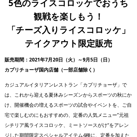
5色のライスコロッケでおうち
観戦を楽しもう！
IR
「チーズ入りライスコロッケ」
IR情報トップ
投資家の皆様へ
事業概要
コーポレート・ガバナンス
テイクアウト限定販売
財務・業績情報
IRライブラリー
株式情報
電子公告
IRカレンダー
販売期間：2021年7月20日（火）～9月5日（日）
よくあるご質問
IRお問い合わせ
免責事項
カプリチョーザ国内店舗（一部店舗除く）
カジュアルイタリアンレストラン「カプリチョーザ」で
Franchise
は、これから迎える夏休みシーズンからスポーツの秋にか
け、開催機会の増えるスポーツの試合やイベントを、ご自
Recruit
宅で楽しむのにもおすすめの、定番の人気メニュー”元祖
シチリア風ライスコロッケ、ミートソースがけ“をアレン
Contact
ジした期間限定スペシャルアイテム4種に、定番を加えた