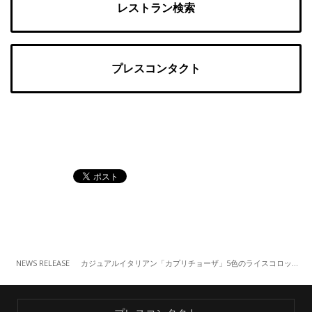
レストラン検索
プレスコンタクト
NEWS RELEASE
カジュアルイタリアン「カプリチョーザ」5色のライスコロッケでおうち観戦を楽しもう！定番に加え期間限定4種を加えた「チーズ入りライスコロッケ」テイクアウト限定販売（7/20～）