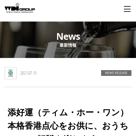
Home
News
最新情報
About WDI
WDI STANDARD
Company
Story
Global
2021.07.15
私たちが大切にするもの
企業概要
毎日生まれる物語
舞台は世界
NEWS RELEASE
Social Responsibility
Sustainability
社会貢献活動
サステイナビリティ
添好運（ティム・ホー・ワン）
Restaurant
本格香港点心をお供に、おうち
Wedding