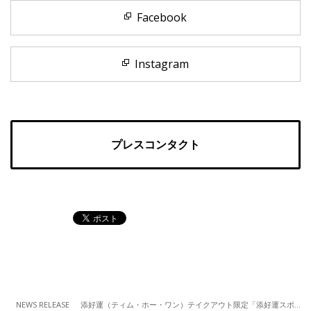
Facebook
Instagram
プレスコンタクト
NEWS RELEASE
添好運（ティム・ホー・ワン）テイクアウト限定「添好運スポーツ観戦セット」 販売