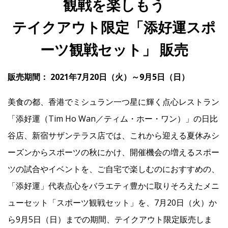
観戦を楽しもう
テイクアウト限定「添好運スポ
IR
ーツ観戦セット」 販売
IR情報トップ
投資家の皆様へ
事業概要
コーポレート・ガバナンス
販売期間： 2021年7月20日（火）～9月5日（日）
財務・業績情報
IRライブラリー
株式情報
電子公告
IRカレンダー
美食の都、香港でミシュラン一つ星に輝く点心レストラン
よくあるご質問
IRお問い合わせ
免責事項
「添好運（Tim Ho Wan／ティム・ホー・ワン）」の日比
谷店、新宿サザンテラス店では、これから迎える夏休みシ
Franchise
ーズンからスポーツの秋にかけ、開催機会の増えるスポー
ツの試合やイベントを、ご自宅で楽しむのにおすすめの、
Recruit
「添好運」代表点心をバラエティ豊かに取りそろえたメニ
ューセット「スポーツ観戦セット」を、7月20日（火）か
ら9月5日（日）までの期間、テイクアウト限定販売しま
Contact