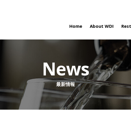
Home
About WDI
Res
News
最新情報