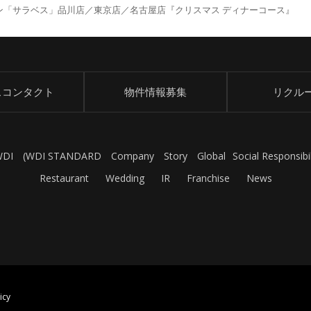
ン「サラベス」品川店／東京店／名古屋店『クリスマス ディナーコース』
スコンタクト
物件情報募集
リクル
WDI
(
WDI STANDARD
Company
Story
Global
Social Responsibil
Restaurant
Wedding
IR
Franchise
News
icy