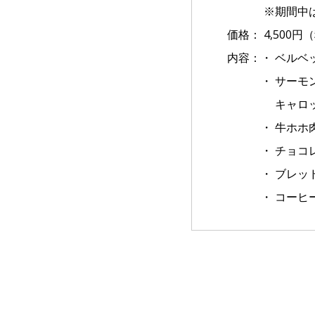
※期間中は各店
価格： 4,500円
内容：・ ベルベ
・ サーモンの
キャロットサ
・ 牛ホホ肉の
・ チョコレー
・ ブレッ
・ コーヒー 