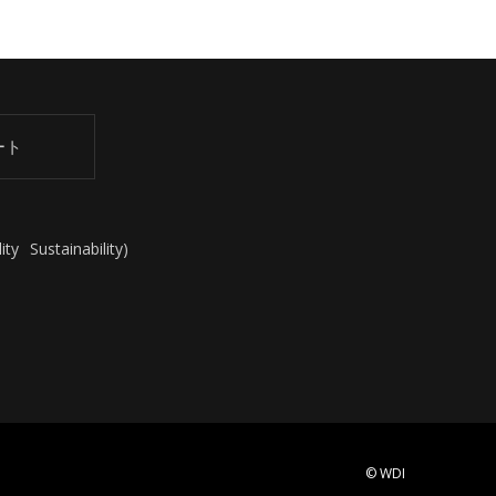
ート
ity
Sustainability
)
© WDI