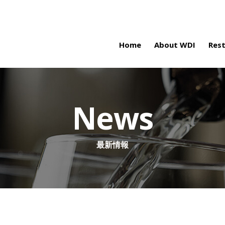
Home
About WDI
Res
News
最新情報