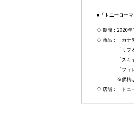
■「トニーローマ」
◇ 期間：2020
◇ 商品：「カナ
「リブ＆ロブス
「スキャロップ
「フィレ＆ロブ
※価格はい
◇ 店舗：「トニ