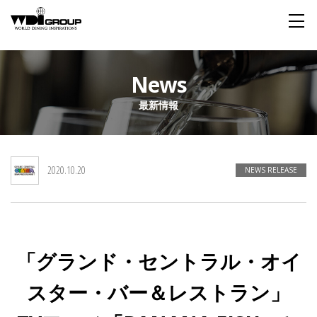
Home
News
最新情報
About WDI
WDI STANDARD
Company
Story
Global
2020.10.20
私たちが大切にするもの
企業概要
毎日生まれる物語
舞台は世界
NEWS RELEASE
Social Responsibility
Sustainability
社会貢献活動
サステイナビリティ
「グランド・セントラル・オイ
Restaurant
スター・バー＆レストラン」
Wedding