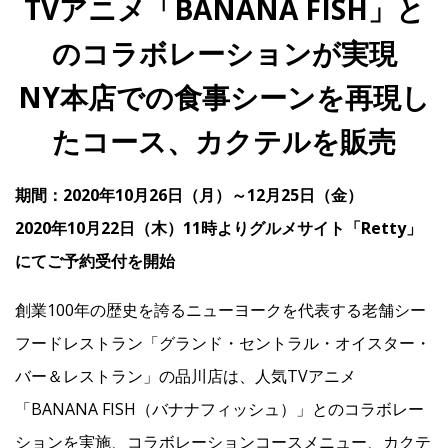
TVアニメ「BANANA FISH」と
のコラボレーションが実現
IR
NY本店での食事シーンを再現し
IR情報トップ
投資家の皆様へ
事業概要
コーポレート・ガバナンス
たコース、カクテルを販売
財務・業績情報
IRライブラリー
株式情報
電子公告
IRカレンダー
期間：2020年10月26日（月）～12月25日（金）
よくあるご質問
IRお問い合わせ
免責事項
2020年10月22日（木）11時よりグルメサイト「Retty」
にてご予約受付を開始
Franchise
創業100年の歴史を誇るニューヨークを代表する老舗シー
フードレストラン「グランド・セントラル・オイスター・
Recruit
バー＆レストラン」の品川店は、人気TVアニメ
「BANANA FISH（バナナフィッシュ）」とのコラボレー
Contact
ションを実施、コラボレーションコースメニュー、カクテ