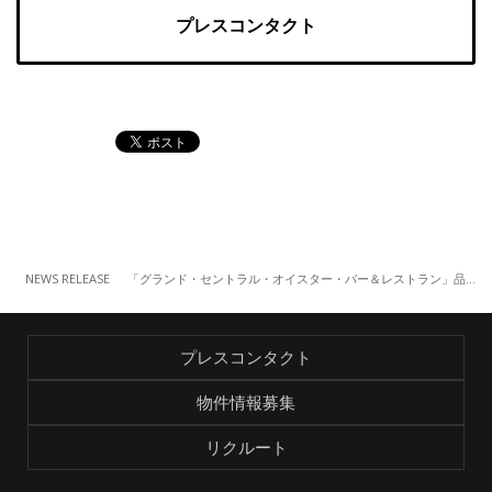
プレスコンタクト
NEWS RELEASE
「グランド・セントラル・オイスター・バー＆レストラン」品川店 TVアニメ「BANANA FISH」とのコラボレーションが実現（10/26～）
プレスコンタクト
物件情報募集
リクルート