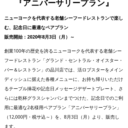
『アニバーサリープラン』
ニューヨークを代表する老舗シーフードレストランで楽し
IR
む、記念日に最適なペアプラン
IR情報トップ
投資家の皆様へ
事業概要
コーポレート・ガバナンス
販売開始：2020年8月3日（月）～
財務・業績情報
IRライブラリー
株式情報
電子公告
IRカレンダー
創業100年の歴史を誇るニューヨークを代表する老舗シー
フードレストラン「グランド・セントラル・オイスター・
よくあるご質問
IRお問い合わせ
免責事項
バー＆レストラン」の品川店では、活ロブスターをメイン
ディッシュに据えた各種メニューに、お持ち帰りいただけ
Franchise
るテーブル挿花や記念日メッセージデザートプレート、さ
らには乾杯グラスシャンパンまでつけた、記念日でのご利
Recruit
用に最適な2名様用ペアプラン「アニバーサリープラン」
（12,000円・税サ込～）を、8月3日（月）より、販売し
Contact
ます。