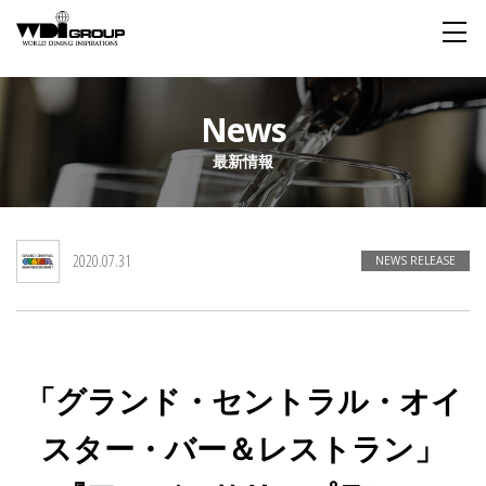
Home
News
最新情報
About WDI
WDI STANDARD
Company
Story
Global
2020.07.31
私たちが大切にするもの
企業概要
毎日生まれる物語
舞台は世界
NEWS RELEASE
Social Responsibility
Sustainability
社会貢献活動
サステイナビリティ
「グランド・セントラル・オイ
Restaurant
スター・バー＆レストラン」
Wedding