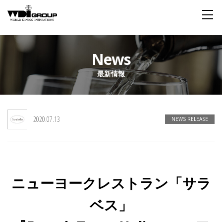
Home
News
最新情報
About WDI
WDI STANDARD
Company
Story
Global
2020.07.13
私たちが大切にするもの
企業概要
毎日生まれる物語
舞台は世界
NEWS RELEASE
Social Responsibility
Sustainability
社会貢献活動
サステイナビリティ
ニューヨークレストラン「サラ
Restaurant
ベス」
Wedding