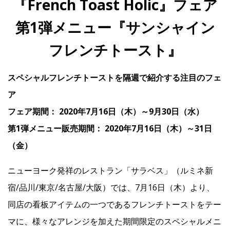
『French Toast Holic』フェア
第1弾メニュー『サンシャイン
IR
フレンチトースト』
IR情報トップ
投資家の皆様へ
事業概要
コーポレート・ガバナンス
スペシャルフレンチトーストを隔週で紹介する注目のフェ
財務・業績情報
IRライブラリー
株式情報
電子公告
IRカレンダー
ア
フェア期間： 2020年7月16日（木）～9月30日（水）
よくあるご質問
IRお問い合わせ
免責事項
第1弾メニュー販売期間： 2020年7月16日（木）～31日
（金）
Franchise
ニューヨーク発祥のレストラン「サラベス」（ルミネ新
Recruit
宿/品川/東京/名古屋/大阪）では、7月16日（木）より、
同店の看板アイテムの一つであるフレンチトーストをテー
マに、様々なアレンジを加えた期間限定のスペシャルメニ
Contact