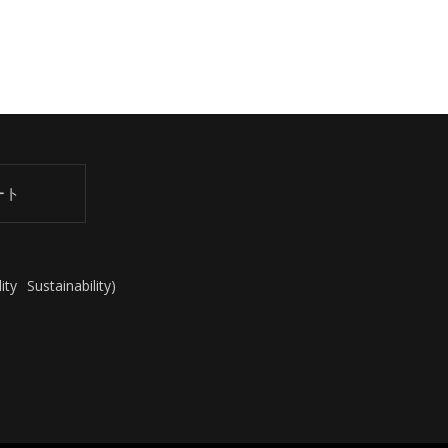
ート
ity
Sustainability
)