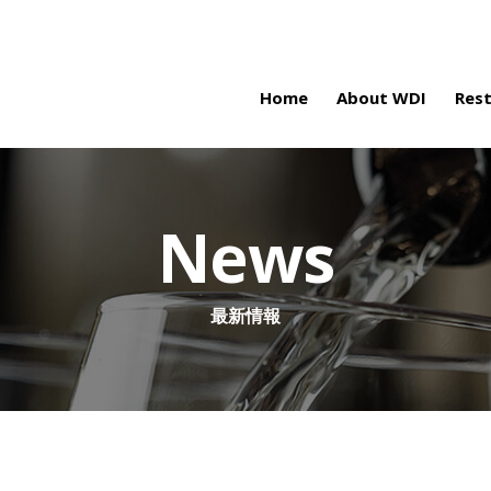
Home
About WDI
Res
News
最新情報