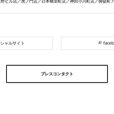
飯野ビル店／虎ノ門店／日本橋室町店／神田小川町店／御徒町
ィシャルサイト
face
プレスコンタクト