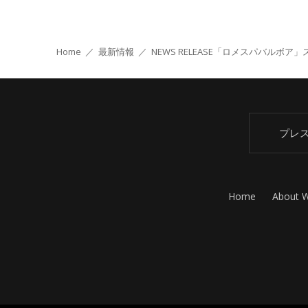
Home
／
最新情報
／
NEWS RELEASE
「ロメスパバルボア」ス
プレ
Home
About 