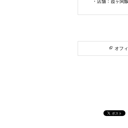
・店舗：霞ヶ関
オフ