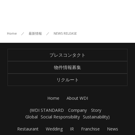
Home
／
最新情報
／
NEWS RELEASE
プレスコンタクト
物件情報募集
リクルート
Home
About WDI
(
WDI STANDARD
Company
Story
Global
Social Responsibility
Sustainability
)
Restaurant
Wedding
IR
Franchise
News