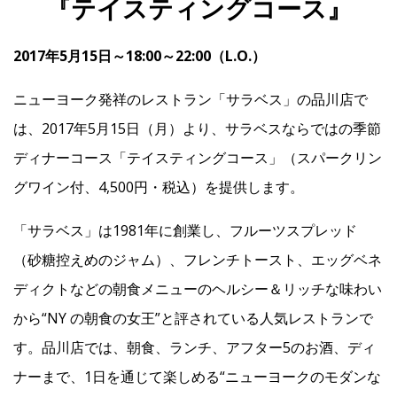
『テイスティングコース』
2017年5月15日～18:00～22:00（L.O.）
IR
ニューヨーク発祥のレストラン「サラベス」の品川店で
IR情報トップ
投資家の皆様へ
事業概要
コーポレート・ガバナンス
は、2017年5月15日（月）より、サラベスならではの季節
財務・業績情報
IRライブラリー
株式情報
電子公告
IRカレンダー
ディナーコース「テイスティングコース」（スパークリン
グワイン付、4,500円・税込）を提供します。
よくあるご質問
IRお問い合わせ
免責事項
「サラベス」は1981年に創業し、フルーツスプレッド
Franchise
（砂糖控えめのジャム）、フレンチトースト、エッグベネ
ディクトなどの朝食メニューのヘルシー＆リッチな味わい
から“NY の朝食の女王”と評されている人気レストランで
Recruit
す。品川店では、朝食、ランチ、アフター5のお酒、ディ
ナーまで、1日を通じて楽しめる“ニューヨークのモダンな
Contact