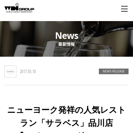
Home
News
最新情報
About WDI
WDI STANDARD
Company
Story
Global
2017.05.10
私たちが大切にするもの
企業概要
毎日生まれる物語
舞台は世界
NEWS RELEASE
Social Responsibility
Sustainability
社会貢献活動
サステイナビリティ
ニューヨーク発祥の人気レスト
Restaurant
ラン「サラベス」品川店
Wedding