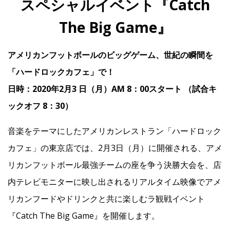
スペシャルイベント『Catch
The Big Game』
IR
アメリカンフットボールのビッグゲーム、世紀の瞬間を
IR情報トップ
投資家の皆様へ
事業概要
コーポレート・ガバナンス
「ハードロックカフェ」で！
日時：2020年2月3 日（月）AM 8：00スタート （試合キ
財務・業績情報
IRライブラリー
株式情報
電子公告
IRカレンダー
ックオフ 8：30）
よくあるご質問
IRお問い合わせ
免責事項
音楽をテーマにしたアメリカンレストラン「ハードロック
カフェ」の東京店では、2月3日（月）に開催される、アメ
Franchise
リカンフットボール最強チームの座を争う決勝大会を、店
内テレビモニターに映し出されるリアルタイム映像でアメ
Recruit
リカンフードやドリンクと共に楽しむラ観戦イベント
『Catch The Big Game』を開催します。
Contact