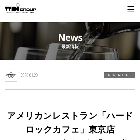
Home
News
最新情報
About WDI
WDI STANDARD
Company
Story
Global
2020.01.20
私たちが大切にするもの
企業概要
毎日生まれる物語
舞台は世界
NEWS RELEASE
Social Responsibility
Sustainability
社会貢献活動
サステイナビリティ
アメリカンレストラン「ハード
Restaurant
ロックカフェ」東京店
Wedding