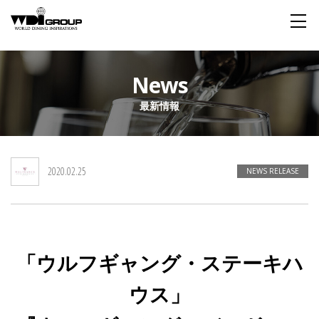
Home
News
最新情報
About WDI
WDI STANDARD
Company
Story
Global
2020.02.25
私たちが大切にするもの
企業概要
毎日生まれる物語
舞台は世界
NEWS RELEASE
Social Responsibility
Sustainability
社会貢献活動
サステイナビリティ
「ウルフギャング・ステーキハ
Restaurant
ウス」
Wedding