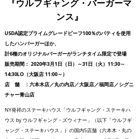
『ウルフギャング・バーガーマ
ンス』
IR
USDA認定プライムグレードビーフ100％のパティを使用
IR情報トップ
投資家の皆様へ
事業概要
コーポレート・ガバナンス
したハンバーガーほか、
計6種のオリジナルバーガーがランチタイム限定で登場
財務・業績情報
IRライブラリー
株式情報
電子公告
IRカレンダー
販売期間： 2020年3月1日（日）～31日（火）11:30～
よくあるご質問
IRお問い合わせ
免責事項
14:30LO（大阪店 11:00～）
店 舗 ：六本木店／丸の内店／大阪店／福岡店／シグニ
Franchise
チャー青山店
NY発祥のステーキハウス「ウルフギャング・ステーキハ
Recruit
ウス by ウルフギャング・ズウィナー」（以下「ウルフギ
ャング・ステーキハウス」）の国内5店舗（六本木・丸の
Contact