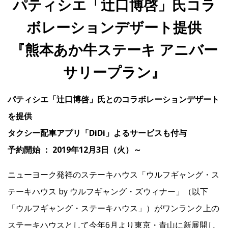
パティシエ「辻󠄀口博啓」氏コラ
ボレーションデザート提供
IR
『熊本あか牛ステーキ アニバー
IR情報トップ
投資家の皆様へ
事業概要
コーポレート・ガバナンス
サリープラン』
財務・業績情報
IRライブラリー
株式情報
電子公告
IRカレンダー
パティシエ「辻󠄀口博啓」氏とのコラボレーションデザート
よくあるご質問
IRお問い合わせ
免責事項
を提供
タクシー配車アプリ「DiDi」よるサービスも付与
Franchise
予約開始 ： 2019年12月3日（火）～
ニューヨーク発祥のステーキハウス「ウルフギャング・ス
Recruit
テーキハウス by ウルフギャング・ズウィナー」（以下
「ウルフギャング・ステーキハウス」）がワンランク上の
Contact
ステーキハウスとして今年6月より東京・青山に新展開し