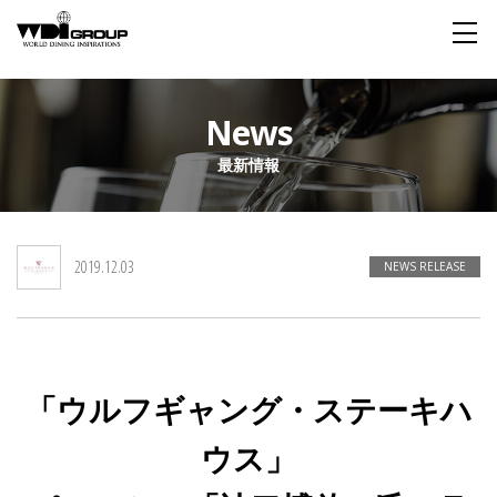
Home
News
最新情報
About WDI
WDI STANDARD
Company
Story
Global
2019.12.03
私たちが大切にするもの
企業概要
毎日生まれる物語
舞台は世界
NEWS RELEASE
Social Responsibility
Sustainability
社会貢献活動
サステイナビリティ
「ウルフギャング・ステーキハ
Restaurant
ウス」
Wedding