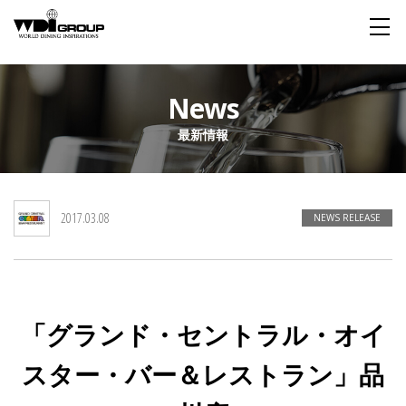
Home
News
最新情報
About WDI
WDI STANDARD
Company
Story
Global
2017.03.08
私たちが大切にするもの
企業概要
毎日生まれる物語
舞台は世界
NEWS RELEASE
Social Responsibility
Sustainability
社会貢献活動
サステイナビリティ
「グランド・セントラル・オイ
Restaurant
スター・バー＆レストラン」品
Wedding