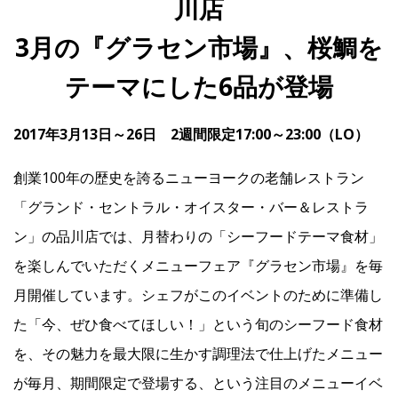
川店
3月の『グラセン市場』、桜鯛を
IR
テーマにした6品が登場
IR情報トップ
投資家の皆様へ
事業概要
コーポレート・ガバナンス
2017年3月13日～26日 2週間限定17:00～23:00（LO）
財務・業績情報
IRライブラリー
株式情報
電子公告
IRカレンダー
創業100年の歴史を誇るニューヨークの老舗レストラン
よくあるご質問
IRお問い合わせ
免責事項
「グランド・セントラル・オイスター・バー＆レストラ
ン」の品川店では、月替わりの「シーフードテーマ食材」
Franchise
を楽しんでいただくメニューフェア『グラセン市場』を毎
月開催しています。シェフがこのイベントのために準備し
Recruit
た「今、ぜひ食べてほしい！」という旬のシーフード食材
を、その魅力を最大限に生かす調理法で仕上げたメニュー
が毎月、期間限定で登場する、という注目のメニューイベ
Contact