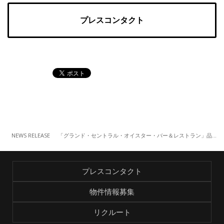
プレスコンタクト
NEWS RELEASE
「グランド・セントラル・オイスター・バー＆レストラン」品川店 3月の『グラセン市場』、桜鯛をテーマにした6品が登場（3/13～）
プレスコンタクト
物件情報募集
リクルート