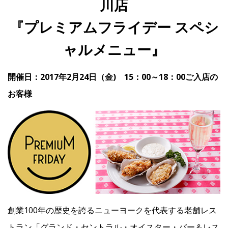
川店
『プレミアムフライデー スペシ
IR
ャルメニュー』
IR情報トップ
投資家の皆様へ
事業概要
コーポレート・ガバナンス
開催日：2017年2月24日（金) 15：00～18：00ご入店の
財務・業績情報
IRライブラリー
株式情報
電子公告
IRカレンダー
お客様
よくあるご質問
IRお問い合わせ
免責事項
Franchise
Recruit
創業100年の歴史を誇るニューヨークを代表する老舗レス
Contact
トラン「グランド・セントラル・オイスター・バー＆レス