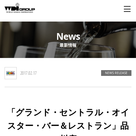
Home
News
最新情報
About WDI
WDI STANDARD
Company
Story
Global
2017.02.17
私たちが大切にするもの
企業概要
毎日生まれる物語
舞台は世界
NEWS RELEASE
Social Responsibility
Sustainability
社会貢献活動
サステイナビリティ
「グランド・セントラル・オイ
Restaurant
スター・バー＆レストラン」品
Wedding