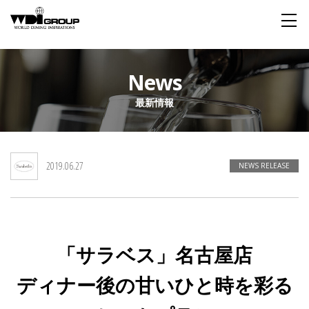
Home
News
最新情報
About WDI
WDI STANDARD
Company
Story
Global
2019.06.27
私たちが大切にするもの
企業概要
毎日生まれる物語
舞台は世界
NEWS RELEASE
Social Responsibility
Sustainability
社会貢献活動
サステイナビリティ
「サラベス」名古屋店
Restaurant
ディナー後の甘いひと時を彩る
Wedding