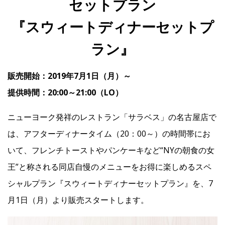
セットプラン
『スウィートディナーセットプ
IR
ラン』
IR情報トップ
投資家の皆様へ
事業概要
コーポレート・ガバナンス
販売開始：2019年7月1日（月）～
財務・業績情報
IRライブラリー
株式情報
電子公告
IRカレンダー
提供時間：20:00～21:00（LO）
よくあるご質問
IRお問い合わせ
免責事項
ニューヨーク発祥のレストラン「サラベス」の名古屋店で
は、アフターディナータイム（20：00～）の時間帯にお
Franchise
いて、フレンチトーストやパンケーキなど“NYの朝食の女
王”と称される同店自慢のメニューをお得に楽しめるスペ
Recruit
シャルプラン『スウィートディナーセットプラン』を、7
月1日（月）より販売スタートします。
Contact