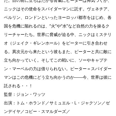
だ。目の前に立ちはだかる脅威にピーターは怖気づくが、
ニックはその使命をスパイダーマンに託す。ヴェネチア、
ベルリン、ロンドンといったヨーロッパ都市をはじめ、各
国を危機に陥れるのは、“火”や“水”など自然の力を操るク
リーチャーたち。世界に脅威が迫る中、ニックはミステリ
オ（ジェイク・ギレンホール）をピーターに引き合わせ
る。異次元から来たという彼もまた、ピーターと共に敵に
立ち向かっていく。そしてこの戦いに、ソーやキャプテ
ン・マーベルの力は借りられない。ピーター＝スパイダー
マンはこの危機にどう立ち向かうのか――今、世界は彼に
託される・・！
監督：ジョン・ワッツ
出演：トム・ホランド／サミュエル・L・ジャクソン／ゼ
ンデイヤ／コビー・スマルダーズ／