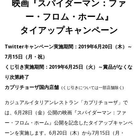
映画『スパイダーマン：ファ
ー・フロム・ホーム』
IR
タイアップキャンペーン
IR情報トップ
投資家の皆様へ
事業概要
コーポレート・ガバナンス
Twitterキャンペーン実施期間：2019年6月20日（木）～
財務・業績情報
IRライブラリー
株式情報
電子公告
IRカレンダー
7月15日（月・祝）
くじ引き実施期間：2019年6月25日（火）～賞品がなくな
よくあるご質問
IRお問い合わせ
免責事項
り次第終了
カプリチョーザ国内店舗
(くじ引きについては一部店舗除く)
Franchise
カジュアルイタリアンレストラン「カプリチョーザ」で
Recruit
は、6月28日（金）公開の映画『スパイダーマン：ファ
ー・フロム・ホーム』公開を記念したタイアップキャンペ
ーンを実施します。6月20日（木）から7月15日（月・
Contact