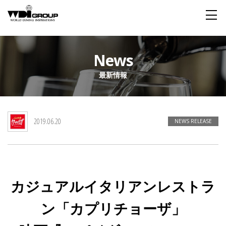
Home
News
最新情報
About WDI
WDI STANDARD
Company
Story
Global
2019.06.20
私たちが大切にするもの
企業概要
毎日生まれる物語
舞台は世界
NEWS RELEASE
Social Responsibility
Sustainability
社会貢献活動
サステイナビリティ
カジュアルイタリアンレストラ
Restaurant
ン「カプリチョーザ」
Wedding