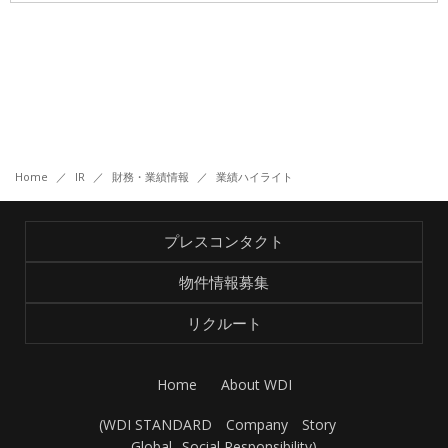
IR
IR情報トップ
投資家の皆様へ
事業概要
コーポレート・ガバナンス
財務・業績情報
IRライブラリー
株式情報
電子公告
IRカレンダー
Home
／
IR
／
財務・業績情報
／
業績ハイライト
よくあるご質問
IRお問い合わせ
免責事項
プレスコンタクト
物件情報募集
Franchise
リクルート
Recruit
Home
About WDI
(
WDI STANDARD
Company
Story
Contact
Global
Social Responsibility
)