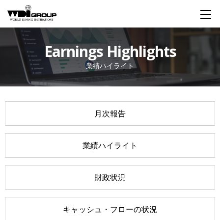
Home
Earnings Highlights
業績ハイライト
About WDI
WDI STANDARD
Company
Story
Global
月次報告
私たちが大切にするもの
企業概要
毎日生まれる物語
舞台は世界
Social Responsibility
業績ハイライト
社会貢献活動
財政状況
Restaurant
キャッシュ・フローの状況
Wedding