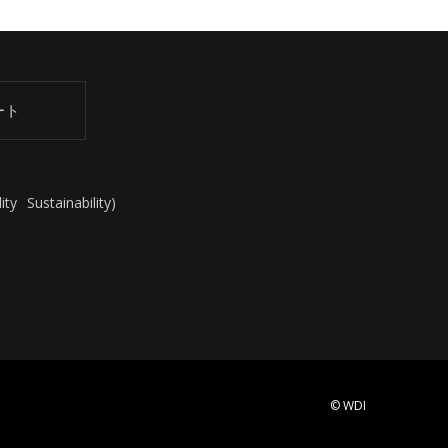
ート
ity
Sustainability
)
© WDI