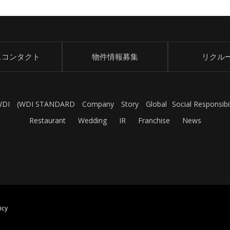
スコンタクト
物件情報募集
リクル
WDI
(
WDI STANDARD
Company
Story
Global
Social Responsibil
Restaurant
Wedding
IR
Franchise
News
icy