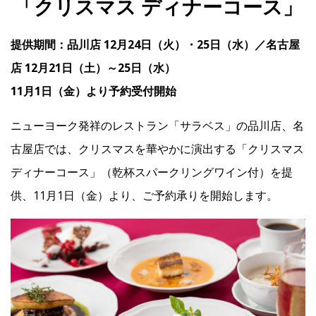
「クリスマス ディナーコース」
提供期間：品川店 12月24日（火）・25日（水）／名古屋
IR
店 12月21日（土）～25日（水）
IR情報トップ
投資家の皆様へ
事業概要
コーポレート・ガバナンス
11月1日（金）より予約受付開始
財務・業績情報
IRライブラリー
株式情報
電子公告
IRカレンダー
ニューヨーク発祥のレストラン「サラベス」の品川店、名
古屋店では、クリスマスを華やかに演出する「クリスマス
よくあるご質問
IRお問い合わせ
免責事項
ディナーコース」（乾杯スパークリングワイン付）を提
供、11月1日（金）より、ご予約承りを開始します。
Franchise
Recruit
Contact