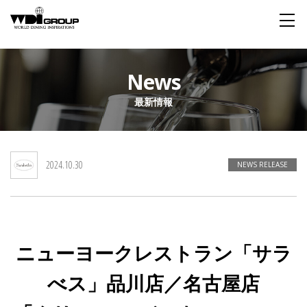
Home
News
最新情報
About WDI
WDI STANDARD
Company
Story
Global
2024.10.30
私たちが大切にするもの
企業概要
毎日生まれる物語
舞台は世界
NEWS RELEASE
Social Responsibility
Sustainability
社会貢献活動
サステイナビリティ
ニューヨークレストラン「サラ
Restaurant
べス」品川店／名古屋店
Wedding