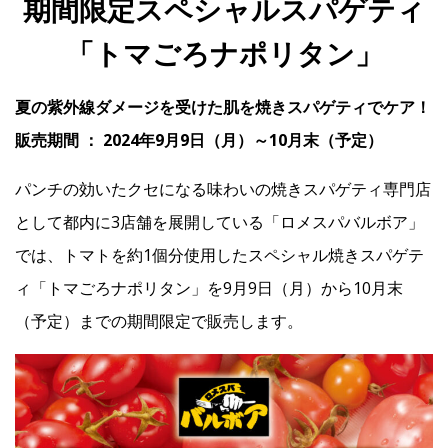
期間限定スペシャルスパゲティ
「トマごろナポリタン」
IR
夏の紫外線ダメージを受けた肌を焼きスパゲティでケア！
IR情報トップ
投資家の皆様へ
事業概要
コーポレート・ガバナンス
販売期間 ： 2024年9月9日（月）～10月末（予定）
財務・業績情報
IRライブラリー
株式情報
電子公告
IRカレンダー
パンチの効いたクセになる味わいの焼きスパゲティ専門店
よくあるご質問
IRお問い合わせ
免責事項
として都内に3店舗を展開している「ロメスパバルボア」
では、トマトを約1個分使用したスペシャル焼きスパゲテ
ィ「トマごろナポリタン」を9月9日（月）から10月末
Franchise
（予定）までの期間限定で販売します。
Recruit
Contact