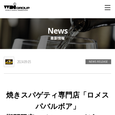
Home
News
最新情報
About WDI
WDI STANDARD
Company
Story
Global
2024.09.05
私たちが大切にするもの
企業概要
毎日生まれる物語
舞台は世界
NEWS RELEASE
Social Responsibility
Sustainability
社会貢献活動
サステイナビリティ
焼きスパゲティ専門店「ロメス
Restaurant
パバルボア」
Wedding