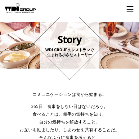
Home
Story
About WDI
WDI GROUPのレストランで
生まれる小さなストーリー
WDI STANDARD
Company
Story
Global
私たちが大切にするもの
企業概要
毎日生まれる物語
舞台は世界
Social Responsibility
Sustainability
コミュニケーションは食から始まる。
社会貢献活動
サステイナビリティ
365日、食事をしない日はないだろう。
食べることは、相手の気持ちを知り、
Restaurant
自分の気持ちを解放すること。
お互いを励ましたり、しあわせを共有することだ。
Wedding
そんなふうに食事を考えると、