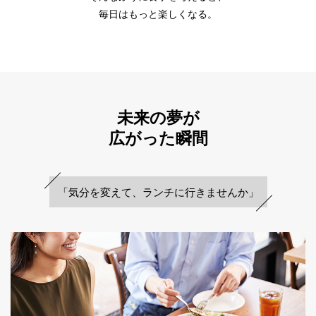
毎日はもっと楽しくなる。
IR
IR情報トップ
投資家の皆様へ
事業概要
コーポレート・ガバナンス
未来の夢が
財務・業績情報
IRライブラリー
株式情報
電子公告
IRカレンダー
広がった瞬間
よくあるご質問
IRお問い合わせ
免責事項
「気分を変えて、
ランチに行きませんか」
Franchise
Recruit
Contact