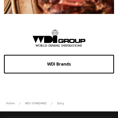
WDI Brands
Home
／
WDI STANDARD
／
Story